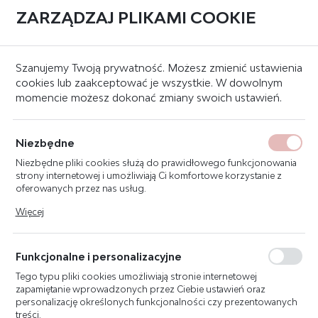
ZARZĄDZAJ PLIKAMI COOKIE
0
Strona główna
Systemy sygnalizacji pożaru
Czujki
Czujki ciepła
Szanujemy Twoją prywatność. Możesz zmienić ustawienia
cookies lub zaakceptować je wszystkie. W dowolnym
momencie możesz dokonać zmiany swoich ustawień.
KATEGORIE
SORTUJ
CZUJKI CIEPŁA
Niezbędne
Niezbędne pliki cookies służą do prawidłowego funkcjonowania
strony internetowej i umożliwiają Ci komfortowe korzystanie z
oferowanych przez nas usług.
Pliki cookies odpowiadają na podejmowane przez Ciebie działania
Więcej
w celu m.in. dostosowania Twoich ustawień preferencji
prywatności, logowania czy wypełniania formularzy. Dzięki plikom
cookies strona, z której korzystasz, może działać bez zakłóceń.
Funkcjonalne i personalizacyjne
Tego typu pliki cookies umożliwiają stronie internetowej
zapamiętanie wprowadzonych przez Ciebie ustawień oraz
personalizację określonych funkcjonalności czy prezentowanych
treści.