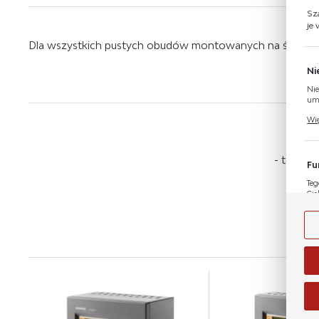
Sz
je
Dla wszystkich pustych obudów montowanych na ścianie l
Ni
Nie
umo
Pli
Wię
Two
coo
M
- to dla
Fu
Teg
Cie
Dzi
Wię
nas
na 
str
An
Ana
Coo
Wię
int
poz