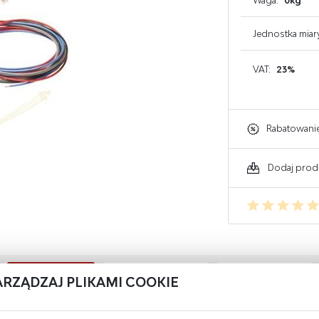
Waga:
0kg
GAŚNICE DO KOMPUTERA
Jednostka miar
GAŚNICE DO ELEKTRONIKI
VAT:
23%
GAŚNICE DO WARSZTATU
Rabatowani
Dodaj prod
OPIS PRODUKTU
OPINIE O PRODUKCIE
INNE Z KATEGORII
ARZĄDZAJ PLIKAMI COOKIE