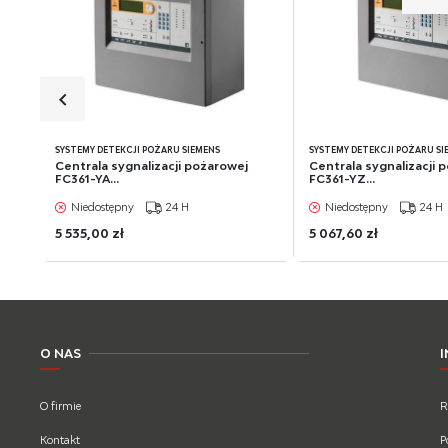
wś
Wyr
Re
fun
Dzi
str
Pro
Wię
ana
int
będ
SYSTEMY DETEKCJI POŻARU SIEMENS
SYSTEMY DETEKCJI POŻARU SI
poś
Centrala sygnalizacji pożarowej
Centrala sygnalizacji 
spo
FC361-YA...
FC361-YZ...
Niedostępny
24 H
Niedostępny
24 H
5 535,00 zł
5 067,60 zł
O NAS
O firmie
R
Kontakt
P