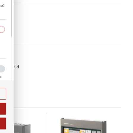
wać
a
kom
ię
m pomoże!
ez
ości
ody
i na