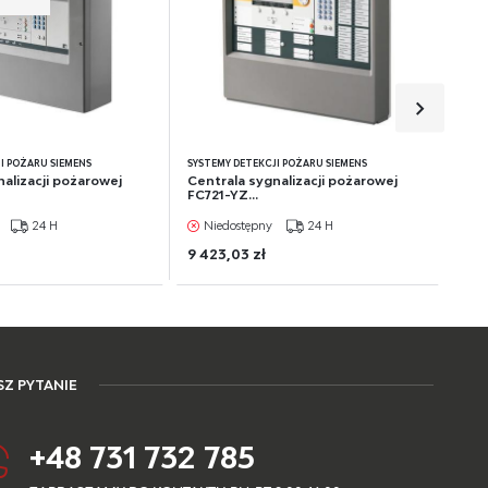
j.
na
e
I POŻARU SIEMENS
SYSTEMY DETEKCJI POŻARU SIEMENS
nalizacji pożarowej
Centrala sygnalizacji pożarowej
FC721-YZ...
24 H
Niedostępny
24 H
9 423,03 zł
Z PYTANIE
+48 731 732 785