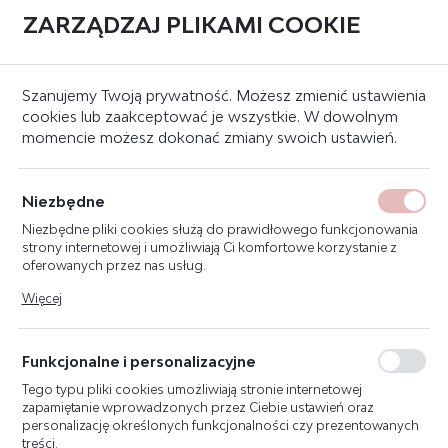
ZARZĄDZAJ PLIKAMI COOKIE
0
Strona główna
Systemy sygnalizacji pożaru
Centrale
Szanujemy Twoją prywatność. Możesz zmienić ustawienia
cookies lub zaakceptować je wszystkie. W dowolnym
momencie możesz dokonać zmiany swoich ustawień.
CENTRALA SYGNALIZACJI
POŻAROWEJ FC721-ZZ (1-
Niezbędne
PĘTLA) W OBUDOWIE (ECO)
Niezbędne pliki cookies służą do prawidłowego funkcjonowania
strony internetowej i umożliwiają Ci komfortowe korzystanie z
oferowanych przez nas usług.
Pliki cookies odpowiadają na podejmowane przez Ciebie działania
Więcej
w celu m.in. dostosowania Twoich ustawień preferencji
prywatności, logowania czy wypełniania formularzy. Dzięki plikom
cookies strona, z której korzystasz, może działać bez zakłóceń.
Funkcjonalne i personalizacyjne
Tego typu pliki cookies umożliwiają stronie internetowej
zapamiętanie wprowadzonych przez Ciebie ustawień oraz
personalizację określonych funkcjonalności czy prezentowanych
treści.