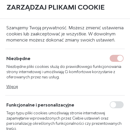
ZARZĄDZAJ PLIKAMI COOKIE
0
Strona główna
Systemy oddymania grawitacyjnego
Systemy sterujące
Szanujemy Twoją prywatność. Możesz zmienić ustawienia
cookies lub zaakceptować je wszystkie. W dowolnym
momencie możesz dokonać zmiany swoich ustawień.
POLON-ALFA MKA-60 MODUŁ
KOMUNIKACJI ADRESOWEJ
Niezbędne
Niezbędne pliki cookies służą do prawidłowego funkcjonowania
strony internetowej i umożliwiają Ci komfortowe korzystanie z
oferowanych przez nas usług.
Pliki cookies odpowiadają na podejmowane przez Ciebie działania
Więcej
w celu m.in. dostosowania Twoich ustawień preferencji
prywatności, logowania czy wypełniania formularzy. Dzięki plikom
cookies strona, z której korzystasz, może działać bez zakłóceń.
Funkcjonalne i personalizacyjne
Tego typu pliki cookies umożliwiają stronie internetowej
zapamiętanie wprowadzonych przez Ciebie ustawień oraz
personalizację określonych funkcjonalności czy prezentowanych
treści.