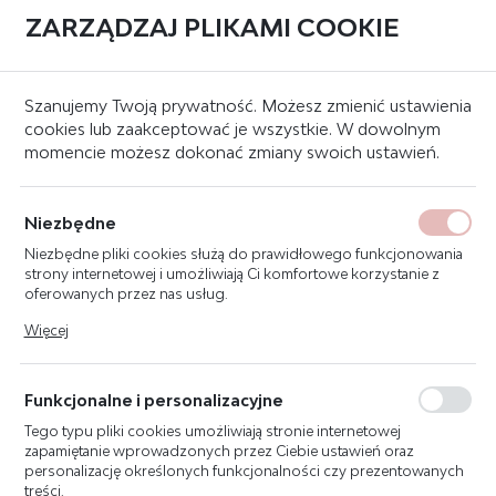
ZARZĄDZAJ PLIKAMI COOKIE
0
Strona główna
Systemy oddymania grawitacyjnego
Systemy sterujące
Szanujemy Twoją prywatność. Możesz zmienić ustawienia
cookies lub zaakceptować je wszystkie. W dowolnym
momencie możesz dokonać zmiany swoich ustawień.
AFG-2004/8A 1L1G CENTRALA
ODDYMIANIA
Niezbędne
Niezbędne pliki cookies służą do prawidłowego funkcjonowania
strony internetowej i umożliwiają Ci komfortowe korzystanie z
oferowanych przez nas usług.
Pliki cookies odpowiadają na podejmowane przez Ciebie działania
Więcej
w celu m.in. dostosowania Twoich ustawień preferencji
prywatności, logowania czy wypełniania formularzy. Dzięki plikom
cookies strona, z której korzystasz, może działać bez zakłóceń.
Funkcjonalne i personalizacyjne
Tego typu pliki cookies umożliwiają stronie internetowej
zapamiętanie wprowadzonych przez Ciebie ustawień oraz
personalizację określonych funkcjonalności czy prezentowanych
treści.