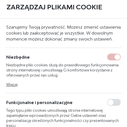
ZARZĄDZAJ PLIKAMI COOKIE
0
Strona główna
Systemy oddymania grawitacyjnego
Systemy sterujące
Szanujemy Twoją prywatność. Możesz zmienić ustawienia
cookies lub zaakceptować je wszystkie. W dowolnym
momencie możesz dokonać zmiany swoich ustawień.
AFG-2004/48A 3L6G (6X8A)
CENTRALA ODDYMIANIA
Niezbędne
Niezbędne pliki cookies służą do prawidłowego funkcjonowania
strony internetowej i umożliwiają Ci komfortowe korzystanie z
oferowanych przez nas usług.
Pliki cookies odpowiadają na podejmowane przez Ciebie działania
Więcej
w celu m.in. dostosowania Twoich ustawień preferencji
prywatności, logowania czy wypełniania formularzy. Dzięki plikom
cookies strona, z której korzystasz, może działać bez zakłóceń.
Funkcjonalne i personalizacyjne
Tego typu pliki cookies umożliwiają stronie internetowej
zapamiętanie wprowadzonych przez Ciebie ustawień oraz
personalizację określonych funkcjonalności czy prezentowanych
treści.