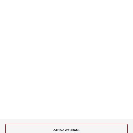
O NAS
INFORMACJE
MASZ PYTANIE
JESTEŚMY NA
PŁATNOŚCI
DOSTAWA
ZAPISZ WYBRANE