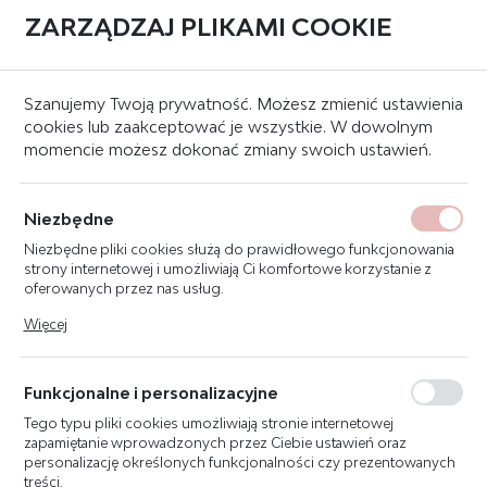
ZARZĄDZAJ PLIKAMI COOKIE
0
BLOG
Szanujemy Twoją prywatność. Możesz zmienić ustawienia
cookies lub zaakceptować je wszystkie. W dowolnym
NOWOŚCI
momencie możesz dokonać zmiany swoich ustawień.
PORADY
Niezbędne
Strona główna
Blog
Niezbędne pliki cookies służą do prawidłowego funkcjonowania
strony internetowej i umożliwiają Ci komfortowe korzystanie z
oferowanych przez nas usług.
CO JAKI CZAS GAŚNICE W
Pliki cookies odpowiadają na podejmowane przez Ciebie działania
Więcej
w celu m.in. dostosowania Twoich ustawień preferencji
BUDYNKACH POWINNY
prywatności, logowania czy wypełniania formularzy. Dzięki plikom
cookies strona, z której korzystasz, może działać bez zakłóceń.
PRZECHODZIĆ PRZEGLĄDY?
Funkcjonalne i personalizacyjne
Tego typu pliki cookies umożliwiają stronie internetowej
12 - 04 - 2022
zapamiętanie wprowadzonych przez Ciebie ustawień oraz
personalizację określonych funkcjonalności czy prezentowanych
Zgodnie z aktualnie obowiązującymi przepisami prawa przegląd
treści.