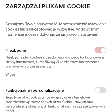
ZARZĄDZAJ PLIKAMI COOKIE
0
Strona główna
Apteczki pierwszej pomocy
Apteczka samochodowa
Szanujemy Twoją prywatność. Możesz zmienić ustawienia
cookies lub zaakceptować je wszystkie. W dowolnym
momencie możesz dokonać zmiany swoich ustawień.
APTECZKA SAMOCHODOWA
AS III
Niezbędne
Niezbędne pliki cookies służą do prawidłowego funkcjonowania
strony internetowej i umożliwiają Ci komfortowe korzystanie z
oferowanych przez nas usług.
Pliki cookies odpowiadają na podejmowane przez Ciebie działania
Więcej
w celu m.in. dostosowania Twoich ustawień preferencji
prywatności, logowania czy wypełniania formularzy. Dzięki plikom
cookies strona, z której korzystasz, może działać bez zakłóceń.
Funkcjonalne i personalizacyjne
Tego typu pliki cookies umożliwiają stronie internetowej
zapamiętanie wprowadzonych przez Ciebie ustawień oraz
personalizację określonych funkcjonalności czy prezentowanych
treści.