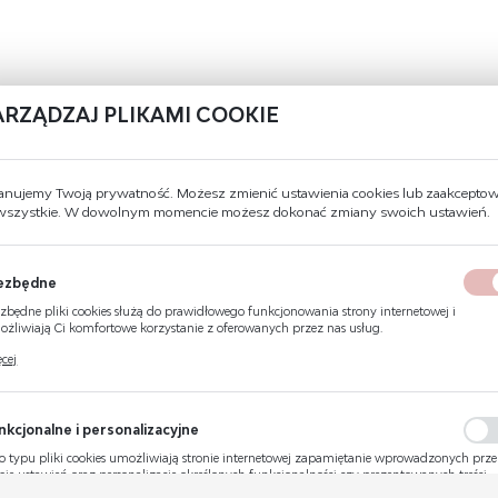
ARZĄDZAJ PLIKAMI COOKIE
anujemy Twoją prywatność. Możesz zmienić ustawienia cookies lub zaakcepto
 wszystkie. W dowolnym momencie możesz dokonać zmiany swoich ustawień.
ezbędne
zbędne pliki cookies służą do prawidłowego funkcjonowania strony internetowej i
żliwiają Ci komfortowe korzystanie z oferowanych przez nas usług.
ki cookies odpowiadają na podejmowane przez Ciebie działania w celu m.in. dostosowani
cej
ich ustawień preferencji prywatności, logowania czy wypełniania formularzy. Dzięki pli
kies strona, z której korzystasz, może działać bez zakłóceń.
nkcjonalne i personalizacyjne
o typu pliki cookies umożliwiają stronie internetowej zapamiętanie wprowadzonych prz
bie ustawień oraz personalizację określonych funkcjonalności czy prezentowanych treści.
ęki tym plikom cookies możemy zapewnić Ci większy komfort korzystania z funkcjonaln