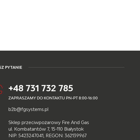
Z PYTANIE
+48 731 732 785
ZAPRASZAMY DO KONTAKTU PN-PT 8:00-16:00
b2b@fgsystems.pl
Sklep przeciwpożarowy Fire And Gas
ul. Kombatantów 7, 15-110 Białystok
NIP: 5423247041, REGON: 362139967