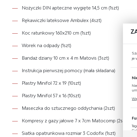
Nożyczki DIN apteczne wygięte 14,5 cm (1szt)
Rękawiczki lateksowe Ambulex (4szt)
Z
Koc ratunkowy 160x210 cm (1szt)
Worek na odpady (1szt)
Sz
Bandaż dziany 10 cm x 4 m Matovis (3szt)
je
Instrukcja pierwszej pomocy (mała składana)
Ni
Plastry Minifol 72 x 19 (10szt)
Nie
umo
Plastry Minifol 57 x 16 (10szt)
Pli
Wię
Two
coo
Maseczka do sztucznego oddychania (2szt)
Fu
Kompresy z gazy jałowe 7 x 7cm Matocomp (2szt)
Teg
Cie
Siatka opatrunkowa rozmiar 3 Codofix (1szt)
Dzi