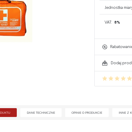
GAŚNICE DO KOMPUTERA
Jednostka miar
GAŚNICE DO ELEKTRONIKI
VAT:
8%
GAŚNICE DO WARSZTATU
Rabatowani
Dodaj prod
ODUKTU
DANE TECHNICZNE
OPINIE O PRODUKCIE
INNE Z K