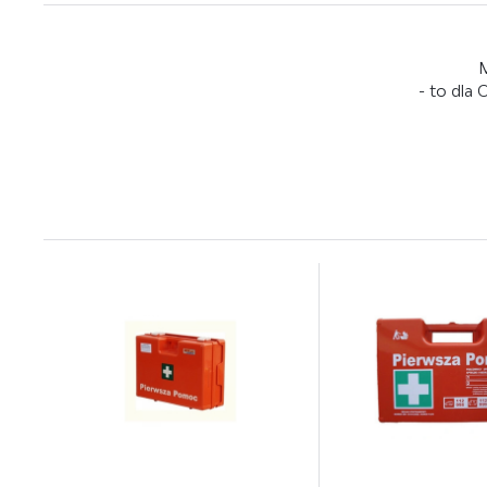
M
- to dla