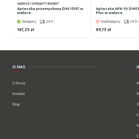
GAŚNICE I HYDRANTY BOXMET
Apteczka przemysłowa DIN 13157 w
Apteczka APK-10 DIN1
walizce
Plus w walizce
Dostępny
24 H
Niedostępny
24 H
187,23 zł
89,73 zł
O NAS
O firmie
R
Kontakt
P
Blog
Z
F
K
C