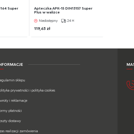
3164 Super
Apteczka APK-15 DIN13157 Super
Plus w walizce
Niedostępny
24 H
119,63 zł
INFORMACJE
MAS
egulamin sklepu
olityka prywatności i polityka cookies
wroty i reklamacje
ormy płatności
oszty dostawy
zas realizacji zamówienia