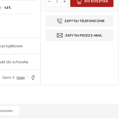
DO KOSZYKA
y:
szt.
ZAPYTAJ TELEFONICZNIE
ZAPYTAJ PRZEZ E-MAIL
e projektowe
ukt do schowka
Opinii: 0
Dodaj
ATEGORII