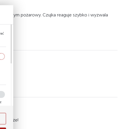
mulując dym pożarowy. Czujka reaguje szybko i wyzwala
wać
a
kom
ez
ości
ię
ody
m pomoże!
i na