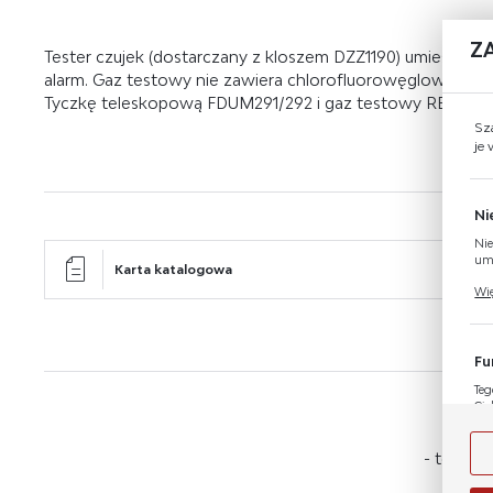
Z
Tester czujek (dostarczany z kloszem DZZ1190) umieszcza s
alarm. Gaz testowy nie zawiera chlorofluorowęglowodorów
Tyczkę teleskopową FDUM291/292 i gaz testowy REF8, REF
Sz
je
Ni
Nie
umo
Karta katalogowa
Pli
Wię
Two
coo
Fu
Teg
Cie
Dzi
M
Wię
nas
- to dla
na 
str