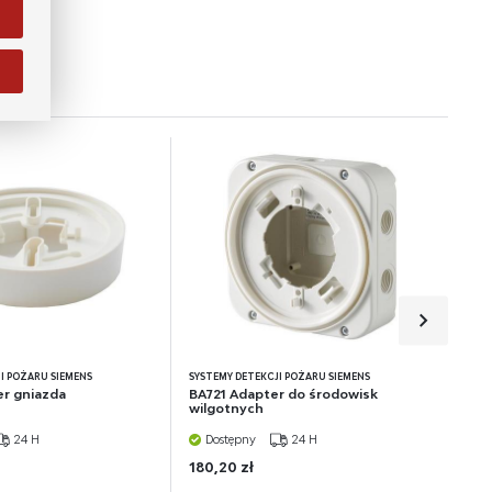
j.
na
e
I POŻARU SIEMENS
SYSTEMY DETEKCJI POŻARU SIEMENS
r gniazda
BA721 Adapter do środowisk
wilgotnych
24 H
Dostępny
24 H
180,20 zł