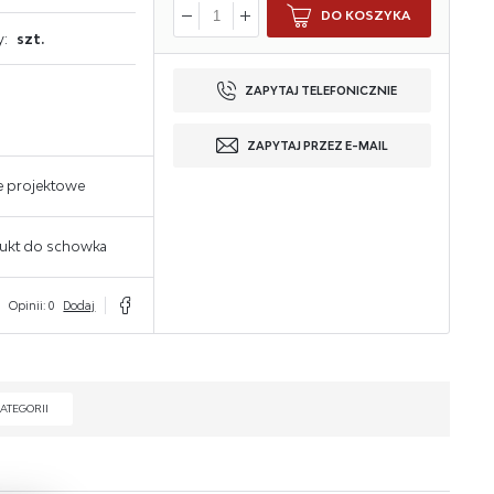
DO KOSZYKA
y:
szt.
ZAPYTAJ TELEFONICZNIE
ZAPYTAJ PRZEZ E-MAIL
e projektowe
ukt do schowka
Opinii: 0
Dodaj
ATEGORII