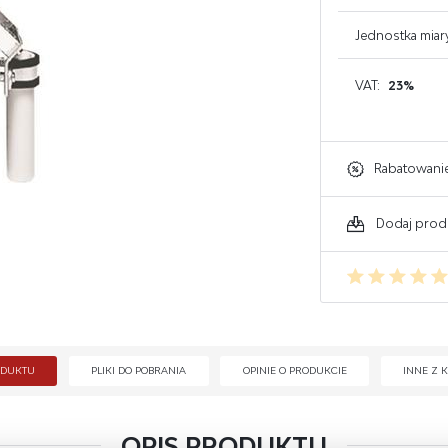
GAŚNICE DO KOMPUTERA
Jednostka miar
GAŚNICE DO ELEKTRONIKI
VAT:
23%
GAŚNICE DO WARSZTATU
Rabatowani
Dodaj prod
ODUKTU
PLIKI DO POBRANIA
OPINIE O PRODUKCIE
INNE Z K
OPIS PRODUKTU