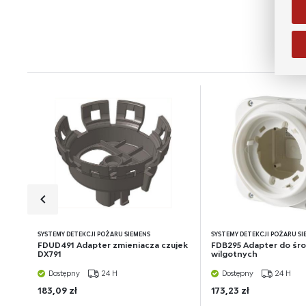
An
Ana
Coo
Wię
int
poz
wś
Wyr
Re
fun
Dzi
str
Pro
Wię
ana
int
będ
poś
spo
SYSTEMY DETEKCJI POŻARU SIEMENS
SYSTEMY DETEKCJI POŻARU SI
FDUD491 Adapter zmieniacza czujek
FDB295 Adapter do śr
DX791
wilgotnych
Dostępny
24 H
Dostępny
24 H
183,09 zł
173,23 zł