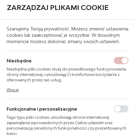
ZARZĄDZAJ PLIKAMI COOKIE
0
Strona główna
Systemy sygnalizacji pożaru
Czujki
Inne
Szanujemy Twoją prywatność. Możesz zmienić ustawienia
cookies lub zaakceptować je wszystkie. W dowolnym
momencie możesz dokonać zmiany swoich ustawień.
FDZ291 OSŁONA
PRZECIWZAPYLENIOWA
Niezbędne
(ZAMAWIANA PO 10 SZT.)
Niezbędne pliki cookies służą do prawidłowego funkcjonowania
strony internetowej i umożliwiają Ci komfortowe korzystanie z
oferowanych przez nas usług.
Pliki cookies odpowiadają na podejmowane przez Ciebie działania
Więcej
w celu m.in. dostosowania Twoich ustawień preferencji
prywatności, logowania czy wypełniania formularzy. Dzięki plikom
cookies strona, z której korzystasz, może działać bez zakłóceń.
Funkcjonalne i personalizacyjne
Tego typu pliki cookies umożliwiają stronie internetowej
zapamiętanie wprowadzonych przez Ciebie ustawień oraz
personalizację określonych funkcjonalności czy prezentowanych
treści.