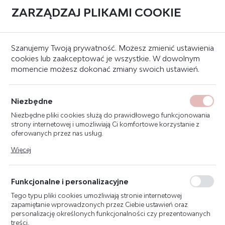
ZARZĄDZAJ PLIKAMI COOKIE
0
Strona główna
Systemy sygnalizacji pożaru
Czujki
Inne
Szanujemy Twoją prywatność. Możesz zmienić ustawienia
cookies lub zaakceptować je wszystkie. W dowolnym
momencie możesz dokonać zmiany swoich ustawień.
FDLU291 ZESTAW
REGULACYJNY
Niezbędne
DO LINIOWYCH CZUJEK
Niezbędne pliki cookies służą do prawidłowego funkcjonowania
DYMU
strony internetowej i umożliwiają Ci komfortowe korzystanie z
oferowanych przez nas usług.
Pliki cookies odpowiadają na podejmowane przez Ciebie działania
Więcej
w celu m.in. dostosowania Twoich ustawień preferencji
prywatności, logowania czy wypełniania formularzy. Dzięki plikom
cookies strona, z której korzystasz, może działać bez zakłóceń.
Funkcjonalne i personalizacyjne
Tego typu pliki cookies umożliwiają stronie internetowej
zapamiętanie wprowadzonych przez Ciebie ustawień oraz
personalizację określonych funkcjonalności czy prezentowanych
treści.