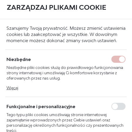
ZARZĄDZAJ PLIKAMI COOKIE
0
Strona główna
Systemy sygnalizacji pożaru
Czujki
Inne
Szanujemy Twoją prywatność. Możesz zmienić ustawienia
cookies lub zaakceptować je wszystkie. W dowolnym
momencie możesz dokonać zmiany swoich ustawień.
FDB295 ADAPTER
DO ŚRODOWISK
Niezbędne
WILGOTNYCH
Niezbędne pliki cookies służą do prawidłowego funkcjonowania
strony internetowej i umożliwiają Ci komfortowe korzystanie z
oferowanych przez nas usług.
Pliki cookies odpowiadają na podejmowane przez Ciebie działania
Więcej
w celu m.in. dostosowania Twoich ustawień preferencji
prywatności, logowania czy wypełniania formularzy. Dzięki plikom
cookies strona, z której korzystasz, może działać bez zakłóceń.
Funkcjonalne i personalizacyjne
Tego typu pliki cookies umożliwiają stronie internetowej
zapamiętanie wprowadzonych przez Ciebie ustawień oraz
personalizację określonych funkcjonalności czy prezentowanych
treści.