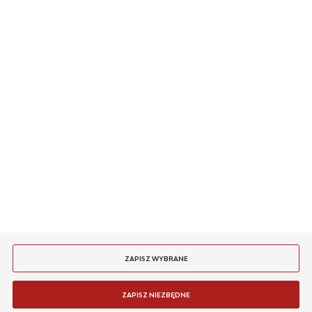
O NAS
DODAJ OPINIĘ
INFORMACJE
MASZ PYTANIE
JESTEŚMY NA
PŁATNOŚCI
SYSTEMY DETEKCJI POŻARU SIEMENS
FDUD491 Adapter zmieniacza czujek DX791
DOSTAWA
Dostępny
24 H
183,09 zł
ZAPISZ WYBRANE
WIĘCEJ
ZAPISZ NIEZBĘDNE