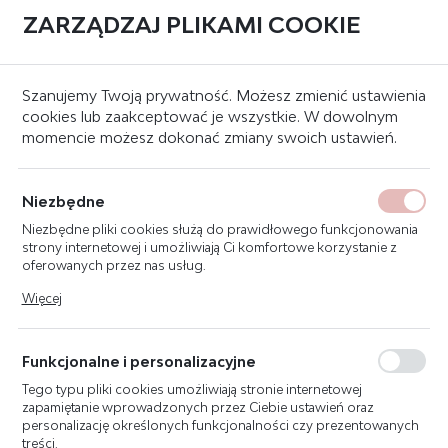
ZARZĄDZAJ PLIKAMI COOKIE
0
Strona główna
Systemy sygnalizacji pożaru
Czujki
Inne
Szanujemy Twoją prywatność. Możesz zmienić ustawienia
cookies lub zaakceptować je wszystkie. W dowolnym
momencie możesz dokonać zmiany swoich ustawień.
DFZ1190 OKAP
PRZECIWDESZCZOWY
Niezbędne
Niezbędne pliki cookies służą do prawidłowego funkcjonowania
strony internetowej i umożliwiają Ci komfortowe korzystanie z
oferowanych przez nas usług.
Pliki cookies odpowiadają na podejmowane przez Ciebie działania
Więcej
w celu m.in. dostosowania Twoich ustawień preferencji
prywatności, logowania czy wypełniania formularzy. Dzięki plikom
cookies strona, z której korzystasz, może działać bez zakłóceń.
Funkcjonalne i personalizacyjne
Tego typu pliki cookies umożliwiają stronie internetowej
zapamiętanie wprowadzonych przez Ciebie ustawień oraz
personalizację określonych funkcjonalności czy prezentowanych
treści.