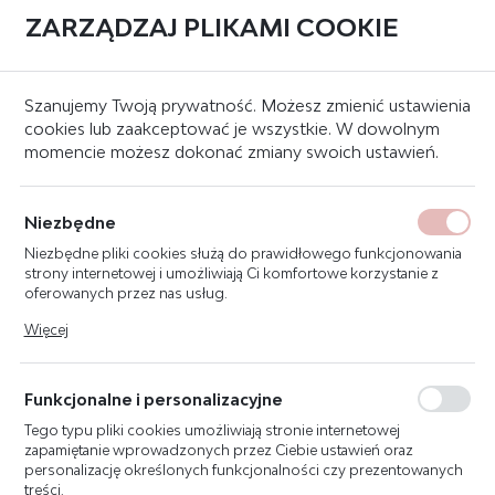
ZARZĄDZAJ PLIKAMI COOKIE
0
BLOG
Szanujemy Twoją prywatność. Możesz zmienić ustawienia
cookies lub zaakceptować je wszystkie. W dowolnym
NOWOŚCI
momencie możesz dokonać zmiany swoich ustawień.
PORADY
Niezbędne
Strona główna
Blog
Niezbędne pliki cookies służą do prawidłowego funkcjonowania
strony internetowej i umożliwiają Ci komfortowe korzystanie z
oferowanych przez nas usług.
OBIEKTYW NA
Pliki cookies odpowiadają na podejmowane przez Ciebie działania
Więcej
w celu m.in. dostosowania Twoich ustawień preferencji
BEZPIECZEŃSTWO: JAK
prywatności, logowania czy wypełniania formularzy. Dzięki plikom
cookies strona, z której korzystasz, może działać bez zakłóceń.
FOTOGRAFIA WSPIERA
Funkcjonalne i personalizacyjne
DZIAŁANIA
Tego typu pliki cookies umożliwiają stronie internetowej
PRZECIWPOŻAROWE
zapamiętanie wprowadzonych przez Ciebie ustawień oraz
personalizację określonych funkcjonalności czy prezentowanych
treści.