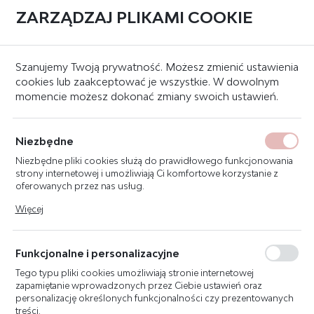
ZARZĄDZAJ PLIKAMI COOKIE
0
BLOG
Szanujemy Twoją prywatność. Możesz zmienić ustawienia
cookies lub zaakceptować je wszystkie. W dowolnym
NOWOŚCI
momencie możesz dokonać zmiany swoich ustawień.
PORADY
Niezbędne
Strona główna
Blog
Niezbędne pliki cookies służą do prawidłowego funkcjonowania
strony internetowej i umożliwiają Ci komfortowe korzystanie z
oferowanych przez nas usług.
NOWOCZESNE TECHNOLOGIE
Pliki cookies odpowiadają na podejmowane przez Ciebie działania
Więcej
w celu m.in. dostosowania Twoich ustawień preferencji
W ZNAKACH BEZPIECZEŃSTWA:
prywatności, logowania czy wypełniania formularzy. Dzięki plikom
cookies strona, z której korzystasz, może działać bez zakłóceń.
OD FLUORESCENCJI DO
Funkcjonalne i personalizacyjne
CYFROWYCH WYŚWIETLACZY
Tego typu pliki cookies umożliwiają stronie internetowej
zapamiętanie wprowadzonych przez Ciebie ustawień oraz
02 - 12 - 2024
personalizację określonych funkcjonalności czy prezentowanych
treści.