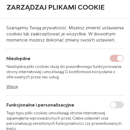
ZARZĄDZAJ PLIKAMI COOKIE
0
BLOG
Szanujemy Twoją prywatność. Możesz zmienić ustawienia
cookies lub zaakceptować je wszystkie. W dowolnym
NOWOŚCI
momencie możesz dokonać zmiany swoich ustawień.
PORADY
Niezbędne
Strona główna
Blog
Niezbędne pliki cookies służą do prawidłowego funkcjonowania
strony internetowej i umożliwiają Ci komfortowe korzystanie z
oferowanych przez nas usług.
ILE GAŚNIC W SAMOCHODZIE
Pliki cookies odpowiadają na podejmowane przez Ciebie działania
Więcej
w celu m.in. dostosowania Twoich ustawień preferencji
CIĘŻAROWYM?
prywatności, logowania czy wypełniania formularzy. Dzięki plikom
cookies strona, z której korzystasz, może działać bez zakłóceń.
Funkcjonalne i personalizacyjne
21 - 07 - 2022
Tego typu pliki cookies umożliwiają stronie internetowej
zapamiętanie wprowadzonych przez Ciebie ustawień oraz
Polskie prawo nakazuje wyposażenie samochodu
personalizację określonych funkcjonalności czy prezentowanych
ciężarowego w gaśnicę proszkową BC lub ABC, która
treści.