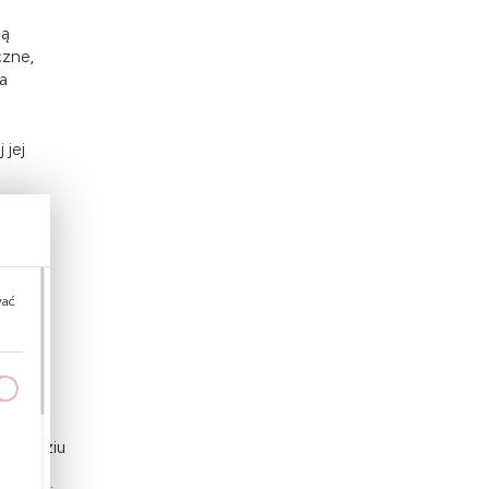
gą
czne,
a
 jej
owych,
lacji,
wać
kiem
;
nana
iania
podwoziu
a
kom