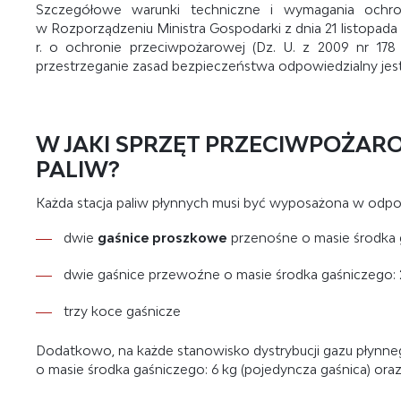
Szczegółowe warunki techniczne i wymagania ochro
w Rozporządzeniu Ministra Gospodarki z dnia 21 listopada 2
r. o ochronie przeciwpożarowej (Dz. U. z 2009 nr 178 
przestrzeganie zasad bezpieczeństwa odpowiedzialny jest wł
W JAKI SPRZĘT PRZECIWPOŻAR
PALIW?
Każda stacja paliw płynnych musi być wyposażona w odpo
dwie
gaśnice proszkowe
przenośne o masie środka g
dwie gaśnice przewoźne o masie środka gaśniczego: 2
trzy koce gaśnicze
Dodatkowo, na każde stanowisko dystrybucji gazu płynne
o masie środka gaśniczego: 6 kg (pojedyncza gaśnica) ora