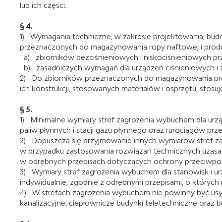
lub ich części.
§ 4.
1) Wymagania techniczne, w zakresie projektowania, budo
przeznaczonych do magazynowania ropy naftowej i produ
a) zbiorników bezciśnieniowych i niskociśnieniowych p
b) zasadniczych wymagań dla urządzeń ciśnieniowych i 
2) Do zbiorników przeznaczonych do magazynowania pro
ich konstrukcji, stosowanych materiałów i osprzętu, stosuj
§ 5.
1) Minimalne wymiary stref zagrożenia wybuchem dla urzą
paliw płynnych i stacji gazu płynnego oraz rurociągów pr
2) Dopuszcza się przyjmowanie innych wymiarów stref za
w przypadku zastosowania rozwiązań technicznych uzasad
w odrębnych przepisach dotyczących ochrony przeciwpo
3) Wymiary stref zagrożenia wybuchem dla stanowisk i ur
indywidualnie, zgodnie z odrębnymi przepisami, o których
4) W strefach zagrożenia wybuchem nie powinny być usyt
kanalizacyjne, ciepłownicze budynki teletechniczne oraz