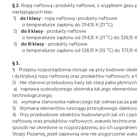
§ 2.
Ropę naftową i produkty naftowe, z wyjątkiem gazu pł
następujących klas:
1)
do I klasy
- ropę naftową i produkty naftowe
o temperaturze zapłonu do 294,15 K (21 °C);
2)
do II klasy
- produkty naftowe
o temperaturze zapłonu od 294,15 K (21 °C) do 328,15 K 
3)
do III klasy
- produkty naftowe
o temperaturze zapłonu od 328,15 K (55 °C) do 373,15 K 
§ 3.
1) Przepisy rozporządzenia stosuje się przy budowie o
i dystrybucji ropy naftowej oraz produktów naftowych, a
2) Nie stanowi przebudowy bazy lub stacji paliw płynnych
a) naprawa uszkodzonego zbiornika lub jego elementów,
technologicznego;
b) wymiana stanowiska nalewczego lub odmierzacza pali
3) Wymiana elementów rurociągu przesyłowego dalekosi
4) Przy przebudowie obiektów budowlanych lub ich częśc
naftowej oraz produktów naftowych, warunki techniczne
sposób niż określone w rozporządzeniu, po ich uzgodn
Straży Pożarnej, jeżeli zapewnią one nie-pogorszenie 