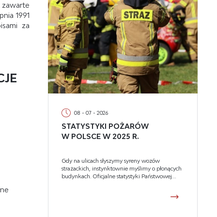
 zawarte
pnia 1991
isami za
CJE
08 - 07 - 2026
STATYSTYKI POŻARÓW
W POLSCE W 2025 R.
Gdy na ulicach słyszymy syreny wozów
strażackich, instynktownie myślimy o płonących
budynkach. Oficjalne statystyki Państwowej...
ne