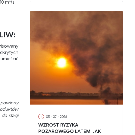
10 m³/s
LIW:
isowany
dkrytych
umieścić
 powinny
produktów
do stacji
03 - 07 - 2026
WZROST RYZYKA
POŻAROWEGO LATEM. JAK