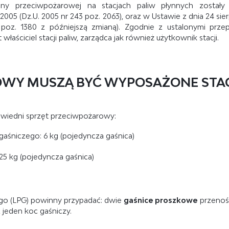
ny przeciwpożarowej na stacjach paliw płynnych zostały
GAŚNICE DO KOMPUTERA
005 (Dz.U. 2005 nr 243 poz. 2063), oraz w Ustawie z dnia 24 sier
poz. 1380 z późniejszą zmianą). Zgodnie z ustalonymi przep
GAŚNICE DO ELEKTRONIKI
aściciel stacji paliw, zarządca jak również użytkownik stacji.
GAŚNICE DO WARSZTATU
OWY MUSZĄ BYĆ WYPOSAŻONE STA
wiedni sprzęt przeciwpożarowy:
aśniczego: 6 kg (pojedyncza gaśnica)
5 kg (pojedyncza gaśnica)
go (LPG) powinny przypadać: dwie
gaśnice proszkowe
przenoś
z jeden koc gaśniczy.