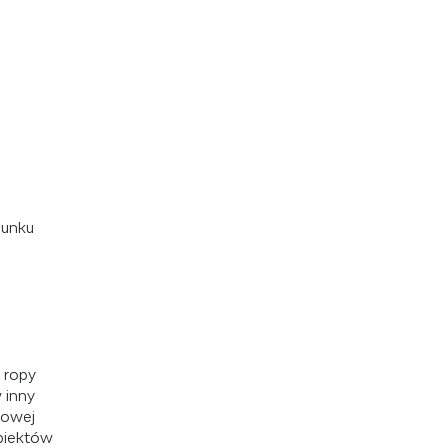
dunku
 ropy
 inny
wowej
biektów