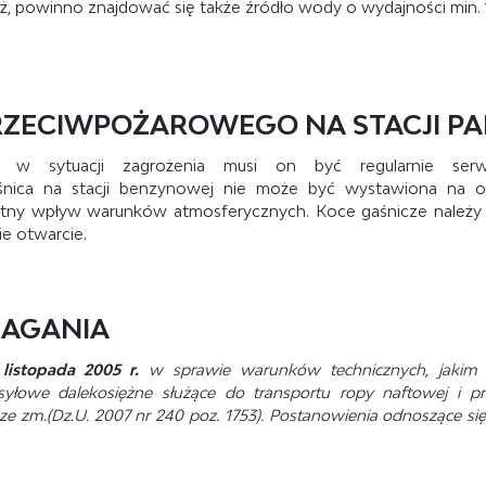
ż, powinno znajdować się także źródło wody o wydajności min. 
ZECIWPOŻAROWEGO NA STACJI PA
wo w sytuacji zagrożenia musi on być regularnie serw
nica na stacji benzynowej nie może być wystawiona na o
ystny wpływ warunków atmosferycznych. Koce gaśnicze należy 
ie otwarcie.
MAGANIA
listopada 2005 r.
w sprawie warunków technicznych, jakim
esyłowe dalekosiężne służące do transportu ropy naftowej i 
ze zm.(Dz.U. 2007 nr 240 poz. 1753). Postanowienia odnoszące się 