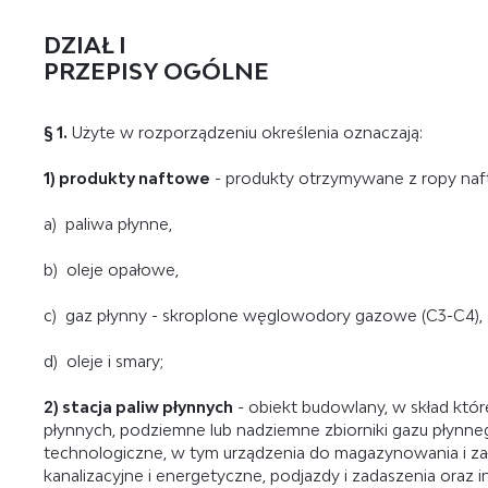
DZIAŁ I
PRZEPISY OGÓLNE
§ 1.
Użyte w rozporządzeniu określenia oznaczają:
1) produkty naftowe
- produkty otrzymywane z ropy naft
a) paliwa płynne,
b) oleje opałowe,
c) gaz płynny - skroplone węglowodory gazowe (C3-C4),
d) oleje i smary;
2) stacja paliw płynnych
- obiekt budowlany, w skład kt
płynnych, podziemne lub nadziemne zbiorniki gazu płynneg
technologiczne, w tym urządzenia do magazynowania i zał
kanalizacyjne i energetyczne, podjazdy i zadaszenia oraz