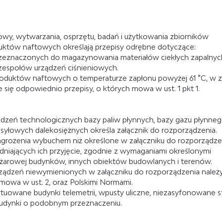
wy, wytwarzania, osprzętu, badań i użytkowania zbiorników
któw naftowych określają przepisy odrębne dotyczące:
rzeznaczonych do magazynowania materiałów ciekłych zapalnyc
zespołów urządzeń ciśnieniowych.
duktów naftowych o temperaturze zapłonu powyżej 61 °C, w z
e się odpowiednio przepisy, o których mowa w ust. 1 pkt 1.
dzeń technologicznych bazy paliw płynnych, bazy gazu płynnego,
zesyłowych dalekosiężnych określa załącznik do rozporządzenia.
grożenia wybuchem niż określone w załączniku do rozporządzen
niających ich przyjęcie, zgodnie z wymaganiami określonymi
żarowej budynków, innych obiektów budowlanych i terenów.
ządzeń niewymienionych w załączniku do rozporządzenia należy
 mowa w ust. 2, oraz Polskimi Normami.
uowane budynki telemetrii, wpusty uliczne, niezasyfonowane s
 budynki o podobnym przeznaczeniu.