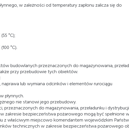
ynnego, w zależności od temperatury zapłonu zalicza się do
(55 °C);
(100 °C).
biektów budowlanych przeznaczonych do magazynowania, przeła
 także przy przebudowie tych obiektów.
:
 naprawa lub wymiana odcinków i elementów rurociągu
w płynnych.
ężnego nie stanowi jego przebudowy.
i, przeznaczonych do magazynowania, przeładunku i dystrybucji
 w zakresie bezpieczeństwa pożarowego mogą być spełnione w
ieniu z właściwym miejscowo komendantem wojewódzkim Państ
warunków technicznych w zakresie bezpieczeństwa pożarowego o