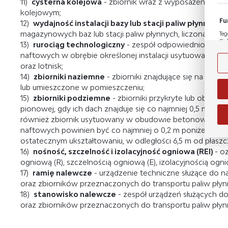
11)
cysterna kolejowa
- zbiornik wraz z wyposażeniem o
kolejowym;
Fu
12)
wydajność instalacji bazy lub stacji paliw płynnych
- 
magazynowych baz lub stacji paliw płynnych, liczona jako śr
Teg
Cie
13)
rurociąg technologiczny
- zespół odpowiednio połąc
Dzi
naftowych w obrębie określonej instalacji usytuowanej na 
Wię
nas
oraz lotnisk;
na 
str
14)
zbiorniki naziemne
- zbiorniki znajdujące się na otwa
lub umieszczone w pomieszczeniu;
An
15)
zbiorniki podziemne
- zbiorniki przykryte lub obsypan
Ana
pionowej, gdy ich dach znajduje się co najmniej 0,5 m pon
Coo
Wię
również zbiornik usytuowany w obudowie betonowej, pr
int
poz
naftowych powinien być co najmniej o 0,2 m poniżej powi
wś
ostatecznym ukształtowaniu, w odległości 6,5 m od płaszcz
Wyr
Re
fun
16)
nośność, szczelność i izolacyjność ogniowa (REI)
- o
Dzi
ogniową (R), szczelnością ogniową (E), izolacyjnością ognio
str
17)
ramię nalewcze
- urządzenie techniczne służące do na
Pro
oraz zbiorników przeznaczonych do transportu paliw pły
Wię
ana
18)
stanowisko nalewcze
- zespół urządzeń służących do
int
będ
oraz zbiorników przeznaczonych do transportu paliw pły
poś
spo