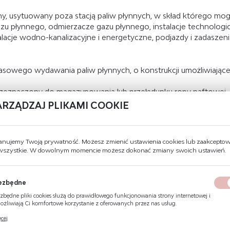
y, usytuowany poza stacją paliw płynnych, w skład którego mo
zu płynnego, odmierzacze gazu płynnego, instalacje technologi
acje wodno-kanalizacyjne i energetyczne, podjazdy i zadaszeni
zasowego wydawania paliw płynnych, o konstrukcji umożliwiającej
rzeznaczony do magazynowania lub przeładunku ropy naftowej
ARZĄDZAJ PLIKAMI COOKIE
y do magazynowania lub przeładunku gazu płynnego;
 do przesyłania lub dystrybucji ropy naftowej lub produktów naft
 począwszy od ostatniego elementu odcinającego w granicach insta
anujemy Twoją prywatność. Możesz zmienić ustawienia cookies lub zaakcepto
zeniami przeznaczonymi specjalnie dla tych rurociągów z wyjąt
 wszystkie. W dowolnym momencie możesz dokonać zmiany swoich ustawień.
paliw płynnych na terenie portów, lotnisk oraz stacji kolejowych
zbiornika w odległości od 2 m do 2,5 m od jego płaszcza, wyko
 produktów naftowych w przypadku awarii zbiornika;
ezbędne
ie, niepodpiwniczony obiekt budowlany przeznaczony do napełn
zbędne pliki cookies służą do prawidłowego funkcjonowania strony internetowej i
żliwiają Ci komfortowe korzystanie z oferowanych przez nas usług.
obsługowym i konstrukcyjnym umieszczony w sposób trwały na 
ki cookies odpowiadają na podejmowane przez Ciebie działania w celu m.in. dostosowani
cej
r zbiornikowy;
ich ustawień preferencji prywatności, logowania czy wypełniania formularzy. Dzięki pli
kies strona, z której korzystasz, może działać bez zakłóceń.