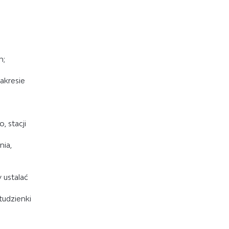
h;
akresie
 stacji
ia,
 ustalać
tudzienki