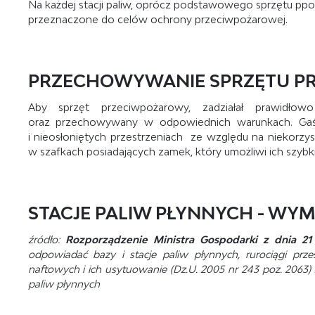
Na każdej stacji paliw, oprócz podstawowego sprzętu ppo
przeznaczone do celów ochrony przeciwpożarowej.
PRZECHOWYWANIE SPRZĘTU PR
Aby sprzęt przeciwpożarowy, zadziałał prawidło
oraz przechowywany w odpowiednich warunkach. Gaś
i nieosłoniętych przestrzeniach ze względu na niekorz
w szafkach posiadających zamek, który umożliwi ich szybk
STACJE PALIW PŁYNNYCH - WY
źródło:
Rozporządzenie Ministra Gospodarki z dnia 21 
odpowiadać bazy i stacje paliw płynnych, rurociągi prz
naftowych i ich usytuowanie (Dz.U. 2005 nr 243 poz. 2063) 
paliw płynnych