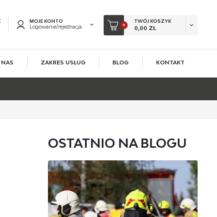
K
MOJE KONTO
TWÓJ KOSZYK
0
Logowanie/rejestracja
0,00 ZŁ
 NAS
ZAKRES USŁUG
BLOG
KONTAKT
EJESTRUJ SIĘ
KOWE KORZYŚCI:
acji zamówień
ów
OSTATNIO NA BLOGU
owadzania swoich danych przy kolejnych zakupach
 rabatów i kuponów promocyjnych
ACJA