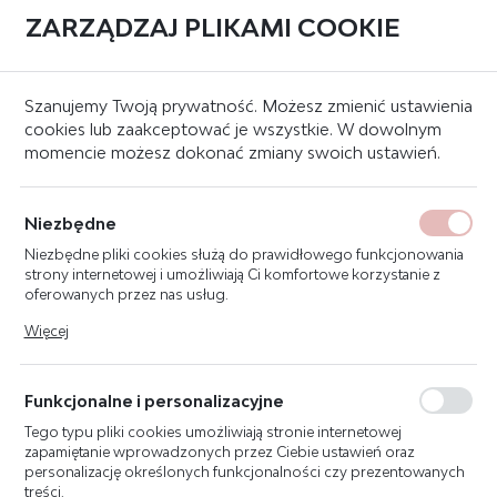
ZARZĄDZAJ PLIKAMI COOKIE
0
BLOG
Szanujemy Twoją prywatność. Możesz zmienić ustawienia
cookies lub zaakceptować je wszystkie. W dowolnym
NOWOŚCI
momencie możesz dokonać zmiany swoich ustawień.
PORADY
Niezbędne
Strona główna
Blog
Niezbędne pliki cookies służą do prawidłowego funkcjonowania
strony internetowej i umożliwiają Ci komfortowe korzystanie z
oferowanych przez nas usług.
BEZPIECZNE WAKACJE 2024
Pliki cookies odpowiadają na podejmowane przez Ciebie działania
Więcej
w celu m.in. dostosowania Twoich ustawień preferencji
prywatności, logowania czy wypełniania formularzy. Dzięki plikom
23 - 06 - 2024
cookies strona, z której korzystasz, może działać bez zakłóceń.
Funkcjonalne i personalizacyjne
Wakacje to czas relaksu i odpoczynku,
Tego typu pliki cookies umożliwiają stronie internetowej
ale bezpieczeństwo nigdy nie powinno iść na drugi plan.
zapamiętanie wprowadzonych przez Ciebie ustawień oraz
personalizację określonych funkcjonalności czy prezentowanych
W roku 2024, z uwagi na różnorodne wyzwania, jakie
treści.