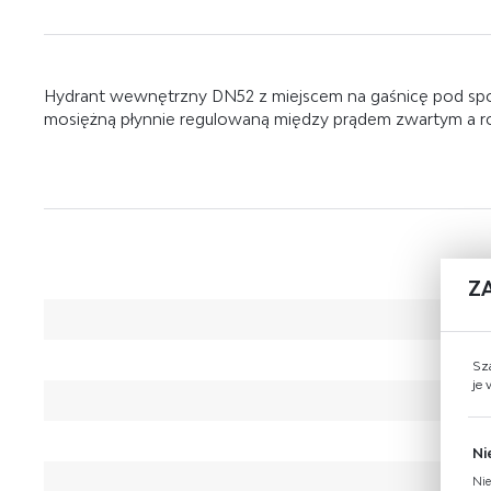
Hydrant wewnętrzny DN52 z miejscem na gaśnicę pod sp
mosiężną płynnie regulowaną między prądem zwartym a ro
Z
Sz
je
Ni
Nie