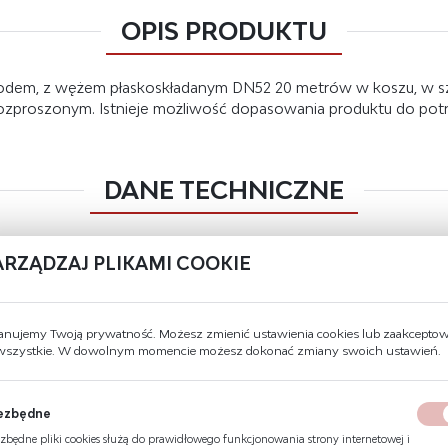
OPIS PRODUKTU
odem, z wężem płaskoskładanym DN52 20 metrów w koszu, w sz
zproszonym. Istnieje możliwość dopasowania produktu do potrz
DANE TECHNICZNE
Prądownica
regulowana DN52 z dyszą równoważn
ARZĄDZAJ PLIKAMI COOKIE
Jednostka x
blacha stalowa czarna DC01 pokryta fa
Rodzaj pakowania
wersja z koszem - pręt okrągły gładki
anujemy Twoją prywatność. Możesz zmienić ustawienia cookies lub zaakcepto
 wszystkie. W dowolnym momencie możesz dokonać zmiany swoich ustawień.
Wąż
płaskoskładany DN52 o długości 20 m
Zawór
grzybkowy aluminiowy DN52 z nasad
ezbędne
Drzwi
pełne
zbędne pliki cookies służą do prawidłowego funkcjonowania strony internetowej i