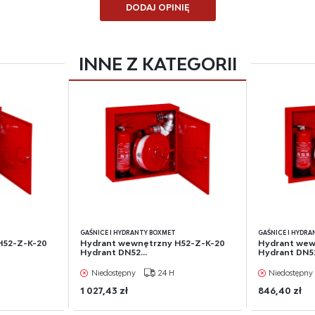
ących naszymi partnerami oraz innych dostawców usług. Firmy te działają w charakterz
DODAJ OPINIĘ
redników prezentujących nasze treści w postaci wiadomości, ofert, komunikatów mediów
łecznościowych.
INNE Z KATEGORII
GAŚNICE I HYDRANTY BOXMET
GAŚNICE I HYDR
H52-Z-K-20
Hydrant wewnętrzny H52-Z-K-20
Hydrant wew
Hydrant DN52...
Hydrant DN52
Niedostępny
24 H
Niedostępny
1 027,43 zł
846,40 zł