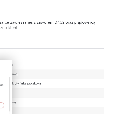
afce zawieszanej, z zaworem DN52 oraz prądownicą
eb klienta.
ą Ø 12 mm
rbą proszkową
 Ø 6 mm pokryty farbą proszkową
wać
ą aluminiową