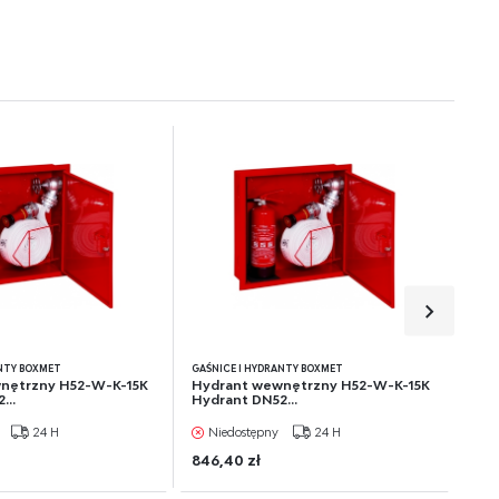
e
ANTY BOXMET
GAŚNICE I HYDRANTY BOXMET
nętrzny H52-W-K-15K
Hydrant wewnętrzny H52-W-K-15K
...
Hydrant DN52...
24 H
Niedostępny
24 H
846,40 zł