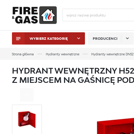
WYBIERZ KATEGORIĘ
PRODUCENCI
ZALO
Strona główna
Hydranty wewnętrzne
Hydranty wewnętrzne DN52
HYDRANT WEWNĘTRZNY H52-
Z MIEJSCEM NA GAŚNICĘ POD
ZAL