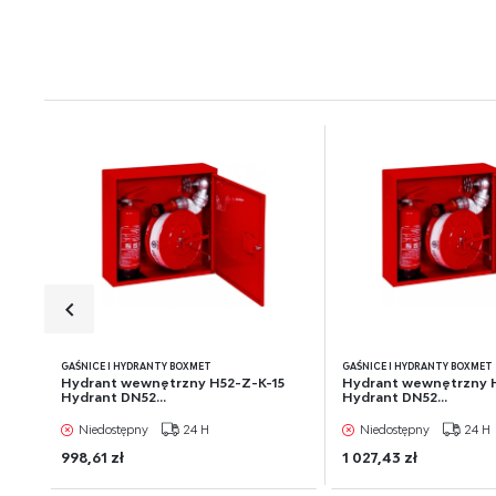
będ
poś
spo
GAŚNICE I HYDRANTY BOXMET
GAŚNICE I HYDRANTY BOXMET
Hydrant wewnętrzny H52-Z-K-15
Hydrant wewnętrzny 
Hydrant DN52...
Hydrant DN52...
Niedostępny
24 H
Niedostępny
24 H
998,61 zł
1 027,43 zł