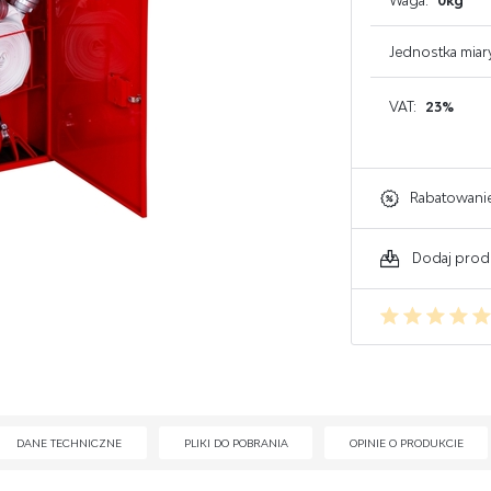
Waga:
0kg
GAŚNICE DO KOMPUTERA
Jednostka miar
GAŚNICE DO ELEKTRONIKI
VAT:
23%
GAŚNICE DO WARSZTATU
Rabatowani
Dodaj prod
DANE TECHNICZNE
PLIKI DO POBRANIA
OPINIE O PRODUKCIE